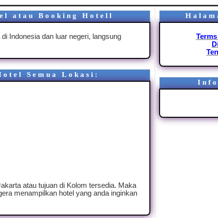
el atau Booking Hotell
Halam
 di Indonesia dan luar negeri, langsung
Terms
D
Ten
Hotel Semua Lokasi
:
Inf
karta atau tujuan di Kolom tersedia. Maka
gera menampilkan hotel yang anda inginkan