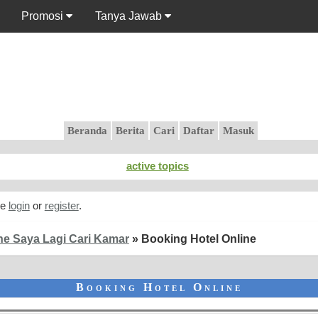
Promosi
Tanya Jawab
Beranda
active topics
se
login
or
register
.
ne Saya Lagi Cari Kamar
»
Booking Hotel Online
Booking Hotel Online