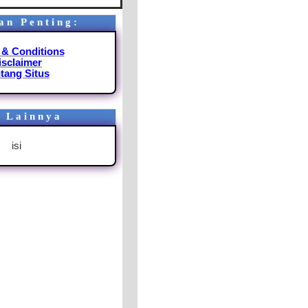
an Penting
:
 & Conditions
isclaimer
tang Situs
o Lainnya
isi